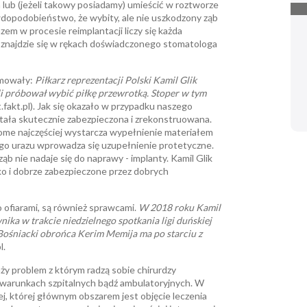
lub (jeżeli takowy posiadamy) umieścić w roztworze
rawdopodobieństwo, że wybity, ale nie uszkodzony ząb
zem w procesie reimplantacji liczy się każda
b znajdzie się w rękach doświadczonego stomatologa
rmowały:
Piłkarz reprezentacji Polski Kamil Glik
li próbował wybić piłkę przewrotką. Stoper w tym
.fakt.pl). Jak się okazało w przypadku naszego
tała skutecznie zabezpieczona i zrekonstruowana.
ome najczęściej wystarcza wypełnienie materiałem
go urazu wprowadza się uzupełnienie protetyczne.
ąb nie nadaje się do naprawy - implanty. Kamil Glik
bko i dobrze zabezpieczone przez dobrych
ko ofiarami, są również sprawcami.
W 2018 roku Kamil
ika w trakcie niedzielnego spotkania ligi duńskiej
ośniacki obrońca Kerim Memija ma po starciu z
l.
ży problem z którym radzą sobie chirurdzy
warunkach szpitalnych bądź ambulatoryjnych. W
ej, której głównym obszarem jest objęcie leczenia