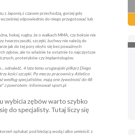
u z Japonią z czasem przechodzą, gorzej gdy
ię wcześniej odpowiednio do niego przygotować lub
żna, hokej, rugby, że o walkach MMA, czy boksie nie
 twarzoczaszki, szczęki, żuchwy nie należą do
rze jak do tej pory obyło się bez poważnych
ch zębów, ale to właśnie te ostatnie to najczęstsze
icznych, protetyków czy implantologów.
... odnaleźć.
4 lata temu urugwajski piłkarz Diego
 trzy kości szczęki. Po meczu pracownicy Atletico
ż według specjalistów, mają one żywotność do 48
ne" z powrotem.
- informował sport.pl
u wybicia zębów warto szybko
się do specjalisty. Tutaj liczy się
 korzeń opłukać pod bieżącą wodą i albo umieścić z