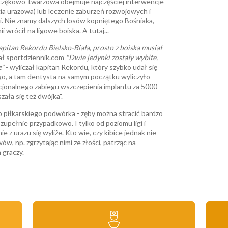
 szczękowo-twarzowa obejmuje najczęściej interwencje
ia urazowa) lub leczenie zaburzeń rozwojowych i
. Nie znamy dalszych losów kopniętego Bośniaka,
 wrócił na ligowe boiska. A tutaj...
pitan Rekordu Bielsko-Biała, prosto z boiska musiał
ał sportdziennik.com
"Dwie jedynki zostały wybite,
e"
- wyliczał kapitan Rekordu, który szybko udał się
o, a tam dentysta na samym początku wyliczyło
pcjonalnego zabiegu wszczepienia implantu za 5000
zała się też dwójka".
go piłkarskiego podwórka - zęby można stracić bardzo
zupełnie przypadkowo. I tylko od poziomu ligi i
ie z urazu się wyliże. Kto wie, czy kibice jednak nie
w, np. zgrzytając nimi ze złości, patrząc na
 graczy.