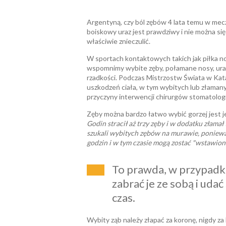
Argentyną, czy ból zębów 4 lata temu w mecz
boiskowy uraz jest prawdziwy i nie można s
właściwie znieczulić.
W sportach kontaktowych takich jak piłka no
wspomnimy wybite zęby, połamane nosy, urazy
rzadkości. Podczas Mistrzostw Świata w Kata
uszkodzeń ciała, w tym wybitych lub złamany
przyczyny interwencji chirurgów stomatolog
Zęby można bardzo łatwo wybić gorzej jest je
Godin stracił aż trzy zęby i w dodatku złamał
szukali wybitych zębów na murawie, poniewa
godzin i w tym czasie mogą zostać "wstawio
To prawda, w przypadk
zabrać je ze sobą i udać 
czas.
Wybity ząb należy złapać za koronę, nigdy za