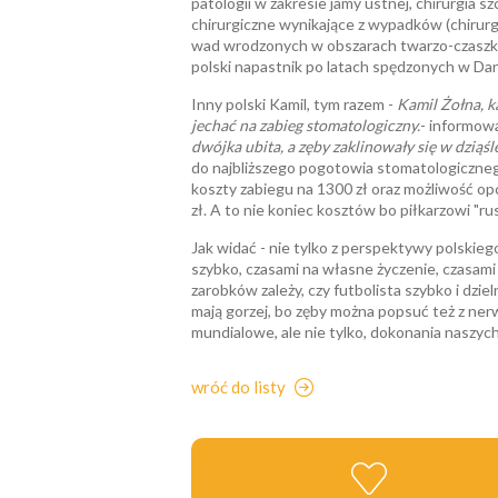
patologii w zakresie jamy ustnej, chirurgia
chirurgiczne wynikające z wypadków (chirurg
wad wrodzonych w obszarach twarzo-czaszki
polski napastnik po latach spędzonych w Danii
Inny polski Kamil, tym razem -
Kamil Żołna, ka
jechać na zabieg stomatologiczny.
- informow
dwójka ubita, a zęby zaklinowały się w dziąśl
do najbliższego pogotowia stomatologiczneg
koszty zabiegu na 1300 zł oraz możliwość o
zł. A to nie koniec kosztów bo piłkarzowi "rus
Jak widać - nie tylko z perspektywy polskie
szybko, czasami na własne życzenie, czasami 
zarobków zależy, czy futbolista szybko i dzieln
mają gorzej, bo zęby można popsuć też z nerwó
mundialowe, ale nie tylko, dokonania naszych
wróć do listy