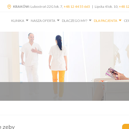
KRAKÓW:
Lubostroń 22G lok. 7,
+48 12 44 55 665
| Lipska 4 lok. 10,
+48 12
KLINIKA
NASZA OFERTA
DLACZEGO MY?
DLA PACJENTA
CE
e zęby