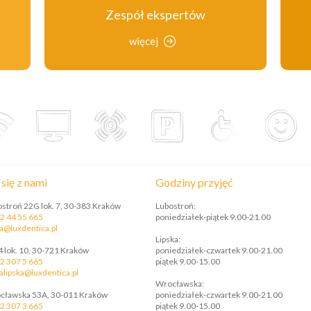
Zespół ekspertów
więcej
się z nami
Godziny przyjęć
bostroń 22G lok. 7, 30-383 Kraków
Lubostroń:
2 44 55 665
poniedziałek-piątek 9.00-21.00
a@luxdentica.pl
Lipska:
4 lok. 10, 30-721 Kraków
poniedziałek-czwartek 9.00-21.00
2 307 5 665
piątek 9.00-15.00
alipska@luxdentica.pl
Wrocławska:
ocławska 53A, 30-011 Kraków
poniedziałek-czwartek 9.00-21.00
2 307 3 665
piątek 9.00-15.00