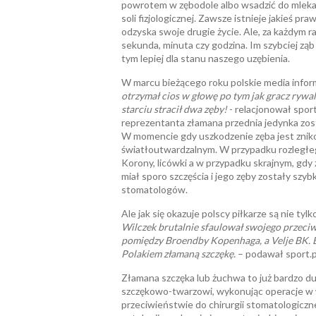
powrotem w zębodole albo wsadzić do mleka 
soli fizjologicznej. Zawsze istnieje jakieś p
odzyska swoje drugie życie. Ale, za każdym ra
sekunda, minuta czy godzina. Im szybciej zą
tym lepiej dla stanu naszego uzębienia.
W marcu bieżącego roku polskie media info
otrzymał cios w głowę po tym jak gracz rywa
starciu stracił dwa zęby!
- relacjonował sport
reprezentanta złamana przednia jedynka zos
W momencie gdy uszkodzenie zęba jest znik
światłoutwardzalnym. W przypadku rozległe
Korony, licówki a w przypadku skrajnym, gdy z
miał sporo szczęścia i jego zęby zostały szy
stomatologów.
Ale jak się okazuje polscy piłkarze są nie tyl
Wilczek brutalnie sfaulował swojego przeciwn
pomiędzy Broendby Kopenhaga, a Velje BK. B
Polakiem złamaną szczękę.
– podawał sport.p
Złamana szczęka lub żuchwa to już bardzo du
szczękowo-twarzowi, wykonując operacje w 
przeciwieństwie do chirurgii stomatologiczn