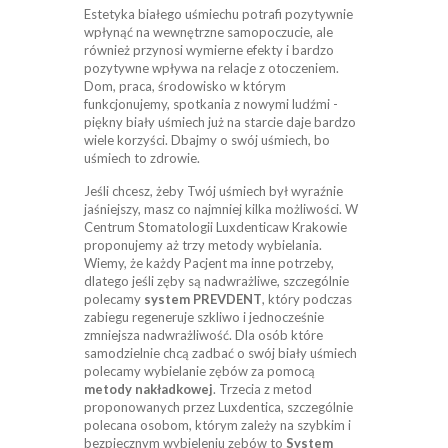
Estetyka białego uśmiechu potrafi pozytywnie
wpłynąć na wewnętrzne samopoczucie, ale
również przynosi wymierne efekty i bardzo
pozytywne wpływa na relacje z otoczeniem.
Dom, praca, środowisko w którym
funkcjonujemy, spotkania z nowymi ludźmi -
piękny biały uśmiech już na starcie daje bardzo
wiele korzyści. Dbajmy o swój uśmiech, bo
uśmiech to zdrowie.
Jeśli chcesz, żeby Twój uśmiech był wyraźnie
jaśniejszy, masz co najmniej kilka możliwości. W
Centrum Stomatologii Luxdenticaw Krakowie
proponujemy aż trzy metody wybielania.
Wiemy, że każdy Pacjent ma inne potrzeby,
dlatego jeśli zęby są nadwrażliwe, szczególnie
polecamy
system PREVDENT
, który podczas
zabiegu regeneruje szkliwo i jednocześnie
zmniejsza nadwrażliwość. Dla osób które
samodzielnie chcą zadbać o swój biały uśmiech
polecamy wybielanie zębów za pomocą
metody nakładkowej
. Trzecia z metod
proponowanych przez Luxdentica, szczególnie
polecana osobom, którym zależy na szybkim i
bezpiecznym wybieleniu zębów to
System