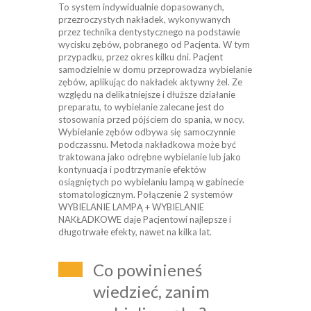
To system indywidualnie dopasowanych,
przezroczystych nakładek, wykonywanych
przez technika dentystycznego na podstawie
wycisku zębów, pobranego od Pacjenta. W tym
przypadku, przez okres kilku dni. Pacjent
samodzielnie w domu przeprowadza wybielanie
zębów, aplikując do nakładek aktywny żel. Ze
względu na delikatniejsze i dłuższe działanie
preparatu, to wybielanie zalecane jest do
stosowania przed pójściem do spania, w nocy.
Wybielanie zębów odbywa się samoczynnie
podczassnu. Metoda nakładkowa może być
traktowana jako odrębne wybielanie lub jako
kontynuacja i podtrzymanie efektów
osiągniętych po wybielaniu lampą w gabinecie
stomatologicznym. Połączenie 2 systemów
WYBIELANIE LAMPĄ + WYBIELANIE
NAKŁADKOWE daje Pacjentowi najlepsze i
długotrwałe efekty, nawet na kilka lat.
Co powinieneś
wiedzieć, zanim