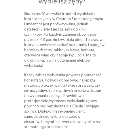
wybielisz zęby?
Skuteczność wszystkich metod wybielania,
które stosujemy w Centrum Stomatologicznym
Luxdentica jest porównywalna, jednak
ostateczny efekt jest zależny od kilku
czynników. Po każdym zabiegu obowiązuje
przez ok. 48 godzin tzw. biała dieta. To czas, w
którym powinieneś unikać pokarmów i napojów
barwiących zęby, takich jak kawa, herbata,
czerwone wino czy napoje typu cola. Ma to
ogromny wpływ na utrzymanie efektów
wybielania!
Każdy zabieg wybielania powinna poprzedzać
konsultacja. Pozwoli dopasować najlepszą
metodę do oczekiwań, a także sprawdzić, czy
nie ma żadnych zdrowotnych przeciwwskazań
do wykonania zabiegu. Prawidłowo i
profesjonalnie wykonane wybielanie zębów
powinno być bezpieczne dla Ciebie i twojego
szkliwa. Dlatego nie rekomendujemy
samodzielnego wybielania zębów
niesprawdzonymi i niezweryfikowanymi przez
stomatologa preparatami.