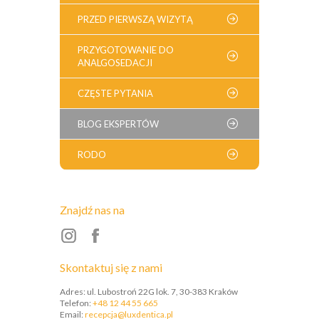
PRZED PIERWSZĄ WIZYTĄ
PRZYGOTOWANIE DO
ANALGOSEDACJI
CZĘSTE PYTANIA
BLOG EKSPERTÓW
RODO
Znajdź nas na
Skontaktuj się z nami
Adres: ul. Lubostroń 22G lok. 7, 30-383 Kraków
Telefon:
+48 12 44 55 665
Email:
recepcja@luxdentica.pl