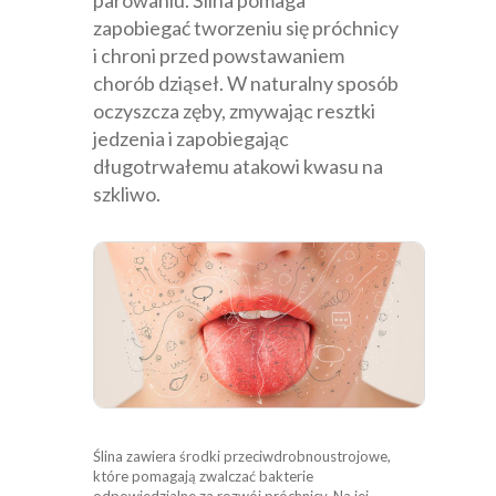
zapobiegać tworzeniu się próchnicy
i chroni przed powstawaniem
chorób dziąseł. W naturalny sposób
oczyszcza zęby, zmywając resztki
jedzenia i zapobiegając
długotrwałemu atakowi kwasu na
szkliwo.
Ślina zawiera środki przeciwdrobnoustrojowe,
które pomagają zwalczać bakterie
odpowiedzialne za rozwój próchnicy. Na jej