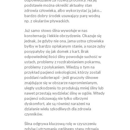
podstawie można określić aktualny stan
zdrowia człowieka, albo wykorzystać ją jako...
bardzo dobry środek usuwający parę wodną
np. z okularów pływackich.
Już samo słowo ślina wywołuje w nas
konsternację i lekkie obrzydzenie. Okazuje się
jednak, że gdyby nie ona, jama ustna człowieka
byłby w bardzo opłakanym stanie, a nasze zęby
posypałyby się jak domek z kart. Brak
odpowiedniej ilości śliny powoduje suchość w
ustach, problemy z rozdrabnianiem pokarmu,
problemy z połykaniem. Wiedzą o tym na
przykład pacjenci onkologiczni, którzy zostali
poddani radioterapii - jeśli gruczoły ślinowe
znajdujące się w obszarze napromienianym,
uległy uszkodzeniu to produkują mniej śliny lub
nawet przestają wydzielać ślinę w ogóle. Wtedy
pacjenci odczuwają nie tylko olbrzymi
dyskomfort, ale są również narażeni na
działanie wielu szkodliwych dla zdrowia
czynników.
Ślina odgrywa kluczową rolę w czyszczeniu
zębów i utrzymaniu ogólnego stanu zdrowia