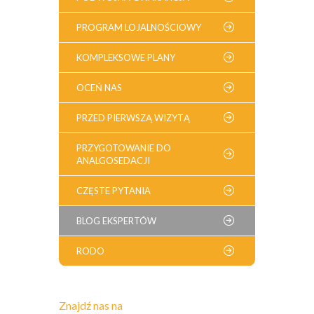
PROGRAM LOJALNOŚCIOWY
KOMPLEKSOWE PLANY
OCEŃ NAS
PRZED PIERWSZĄ WIZYTĄ
PRZYGOTOWANIE DO
ANALGOSEDACJI
CZĘSTE PYTANIA
BLOG EKSPERTÓW
RODO
Znajdź nas na