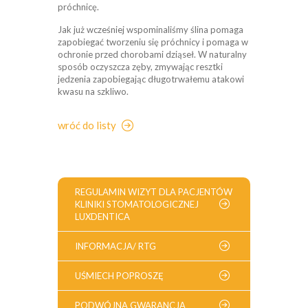
próchnicę.
Jak już wcześniej wspominaliśmy ślina pomaga
zapobiegać tworzeniu się próchnicy i pomaga w
ochronie przed chorobami dziąseł. W naturalny
sposób oczyszcza zęby, zmywając resztki
jedzenia zapobiegając długotrwałemu atakowi
kwasu na szkliwo.
wróć do listy
REGULAMIN WIZYT DLA PACJENTÓW
KLINIKI STOMATOLOGICZNEJ
LUXDENTICA
INFORMACJA/ RTG
UŚMIECH POPROSZĘ
PODWÓJNA GWARANCJA