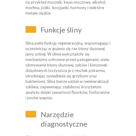
na przykład mocznik, kwas moczowy, alkohol,
morfina, jodki, tiocyjanki, hormony i niektóre
metale ciężkie.
Funkcje śliny
Ślina pełni funkcję regeneracyjną, wspomagając i
uczestnicząc w gojeniu się ran błony śluzowej
jamy ustnej. W ślinie wykształciły się
mechanizmy ochronne przed patogenami; stałe
obmywanie błony śluzowej, zębów i kieszonek
dziąsłowych (oczyszcza je z resztek pokarmu,
utrudniając zasiedlenie się grzybom oraz
bakteriom). Ślina bierze udział w remineralizacji
szkliwa, zapewniając stabilność kryształom
apatytu dzięki zawartości fluorków, fosforanów
i jonów wapnia.
Narzędzie
diagnostyczne