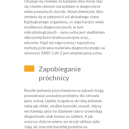
Okazuje się również że badanie śliny może stać
się równie cennym narzędziem w diagnostyce
wielu poważnych chorób. Skład chemiczny śliny
zmienia się w zależności od aktualnego stanu
fizjologicznego organizmu, co daje bardzo wiele
możliwości diagnostycznych, w tym
mikrobiologicznych – jama ustna jest siedliskiem
olbrzymiej ilości drobnoustrojów oraz…
wirusów. Stąd też najprostszą i najszybszą
metodą pobrania materiału diagnostycznego na
obecność SARS-CoV-2 jest właśnie jama ustna.
Zapobieganie
próchnicy
Resztki jedzenia pozostawione na zębach mogą
powodować poważne problemy dla zdrowia
jamy ustnej. Lepkie, bogate w skrobię jedzenie,
takie jak chleb, słodkie batoniki, muesli, chipsy
wystawiają zęby na działanie cukru i powodują
długotrwały atak kwasu na szkliwo. A jak
wszyscy dobrze wiemy po erozji szkliwa zęby
stają się znacznie bardziej podatne na