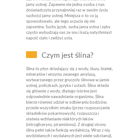
jamy ustnej. Zapewne nie jedna osoba z nas
doświadczyła przynajmniej raz w swoim życiu
suchości jamy ustnej. Mniejsza o to co ją
spowodowało, ale tego uczucia się nie
zapomina. Suchy język, sucha jama ustna i zęby
często wybudzają nas ze snu i każą natychmiast
napoić ciało i zwilżyć usta.
Czym jest ślina?
Ślina to płyn składający się z wody, śluzu, białek,
minerałów i enzymu zwanego amylazą,
wytwarzanego przez gruczoły ślinowe w jamie
ustnej, policzkach, języku i ustach. Ślina składa
się głównie z wody, dlatego istotne jest
odpowiednie nawadnianie organizmu. Ślina
bierze również udział w odbieraniu bodźców,
przede wszystkim smaku (przez rozpuszczanie
składników pokarmowych), rozpuszcza i
ułatwia wchłanianie niektórych leków
(nitrogliceryny, piramidonu). Z drugiej strony
ślina pełni także funkcję wydalniczą. Wraz z nią
wydzielanych i wydalanych jest wiele substancji,