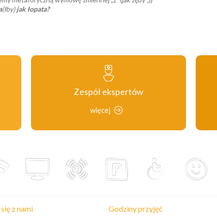
a
(łby)
jak łopata?
Zespół ekspertów
więcej
się z nami
Godziny przyjęć