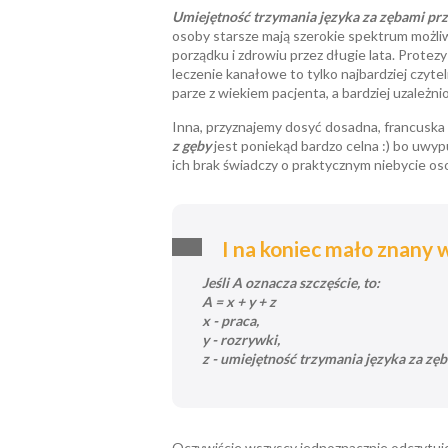
Umiejętność trzymania języka za zębami pr
osoby starsze mają szerokie spektrum możli
porządku i zdrowiu przez długie lata. Protez
leczenie kanałowe to tylko najbardziej czytel
parze z wiekiem pacjenta, a bardziej uzależni
Inna, przyznajemy dosyć dosadna, francuska
z gęby
jest poniekąd bardzo celna :) bo uwyp
ich brak świadczy o praktycznym niebycie osob
I na koniec mało znany 
Jeśli A oznacza szczęście, to:
A = x + y + z
x - praca,
y - rozrywki,
z - umiejętność trzymania języka za zę
Oczywiście wszyscy jednoznacznie odczytuje