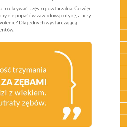
 tu ukrywać, często powtarzalna. Co więc
aby nie popaść w zawodową rutynę, a przy
owolenie? Dla jednych wystarczającą
jentów.