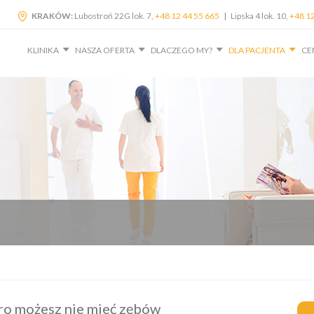
KRAKÓW:
Lubostroń 22G lok. 7,
+48 12 44 55 665
| Lipska 4 lok. 10,
+48 12
KLINIKA
NASZA OFERTA
DLACZEGO MY?
DLA PACJENTA
CE
tro możesz nie mieć zębów