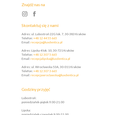
Znajdź nas na
Skontaktuj się z nami
Adres: ul. Lubostroń 22G lok. 7, 30-383 Kraków
Telefon:
+48 12 44 55 665
Email:
recepcja@luxdentica.pl
Adres: Lipska 4 lok. 10, 30-721 Kraków
Telefon:
+48 12 307 5 665
​Email:
recepcjalipska@luxdentica.pl
Adres: ul. Wrocławska 53A, 30-011 Kraków
Telefon:
+48 12 307 3 665
​Email:
recepcjawroclawska@luxdentica.pl
Godziny przyjęć
Lubostroń:
poniedziałek-piątek 9.00-21.00
Lipska:
poniedziałek-czwartek 9.00-21.00