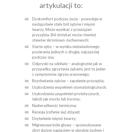
artykulacji to:
Dyskomfort podczas żucia - powoduje w
następstwie stały ból zębów i mięśni
twarzy. Może wynikać z przeciążeń
przyzębia. Ból dotykać może również
stawów skroniowo-żuchwowych;
Starte zęby – w wyniku nieświadomego
pocierania jednych o drugie, najczęściej
podczas snu;
Odpryski na szkliwie – analogicznie jak w
przypadku zgrzytania zębami, jest to jeden
z symptomów zgryzu urazowego;
Rozchwianie zębów – zapalenie przyzębia;
Uszkodzenia wypełnień stomatologicznych;
Uszkodzenia uzupełnień protetycznych,
takich jak mosty lub korony;
Nadwrażliwość termiczna;
Recesja (cofanie się) dziąseł;
Drętwienie mięśni twarzy;
Migrenowe bóle głowy – spowodowane
zbyt dużym napięciem w obrębie żuchwy i