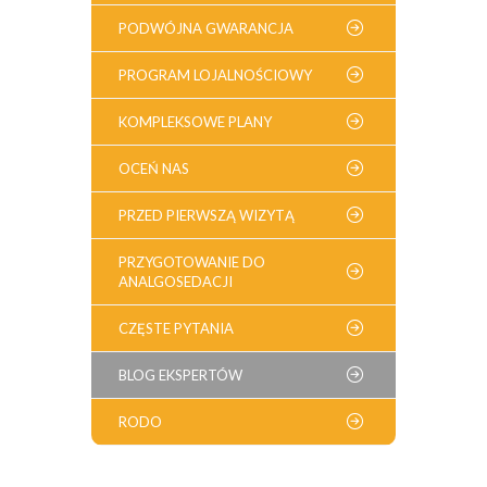
PODWÓJNA GWARANCJA
PROGRAM LOJALNOŚCIOWY
KOMPLEKSOWE PLANY
OCEŃ NAS
PRZED PIERWSZĄ WIZYTĄ
PRZYGOTOWANIE DO
ANALGOSEDACJI
CZĘSTE PYTANIA
BLOG EKSPERTÓW
RODO