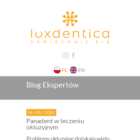
PL
EN
Blog Ekspertów
06 | 05 | 2021
Panadent w leczeniu
okluzyjnym
Problemy okluzyjne dotykają wielu