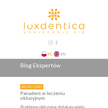
PL
EN
Blog Ekspertów
06 | 05 | 2021
Panadent w leczeniu
okluzyjnym
Problemy okluzyjne dotykają wielu