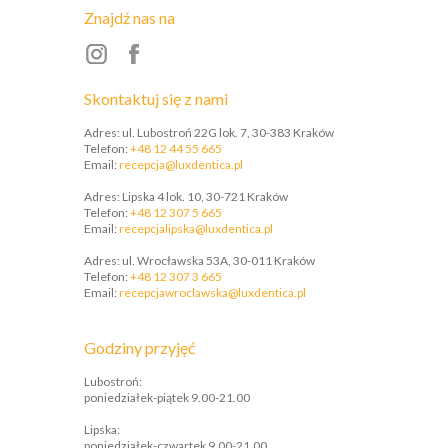
Znajdź nas na
Skontaktuj się z nami
Adres: ul. Lubostroń 22G lok. 7, 30-383 Kraków
Telefon:
+48 12 44 55 665
Email:
recepcja@luxdentica.pl
Adres: Lipska 4 lok. 10, 30-721 Kraków
Telefon:
+48 12 307 5 665
​Email:
recepcjalipska@luxdentica.pl
Adres: ul. Wrocławska 53A, 30-011 Kraków
Telefon:
+48 12 307 3 665
​Email:
recepcjawroclawska@luxdentica.pl
Godziny przyjęć
Lubostroń:
poniedziałek-piątek 9.00-21.00
Lipska:
poniedziałek-czwartek 9.00-21.00