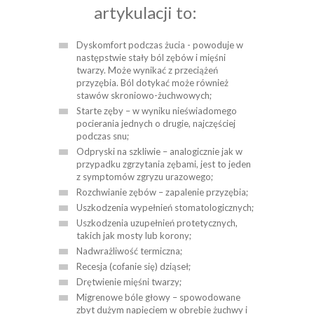
artykulacji to:
Dyskomfort podczas żucia - powoduje w
następstwie stały ból zębów i mięśni
twarzy. Może wynikać z przeciążeń
przyzębia. Ból dotykać może również
stawów skroniowo-żuchwowych;
Starte zęby – w wyniku nieświadomego
pocierania jednych o drugie, najczęściej
podczas snu;
Odpryski na szkliwie – analogicznie jak w
przypadku zgrzytania zębami, jest to jeden
z symptomów zgryzu urazowego;
Rozchwianie zębów – zapalenie przyzębia;
Uszkodzenia wypełnień stomatologicznych;
Uszkodzenia uzupełnień protetycznych,
takich jak mosty lub korony;
Nadwrażliwość termiczna;
Recesja (cofanie się) dziąseł;
Drętwienie mięśni twarzy;
Migrenowe bóle głowy – spowodowane
zbyt dużym napięciem w obrębie żuchwy i