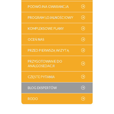
PODWÓJNA GWARANCJA
PROGRAM LOJALNOŚCIOWY
KOMPLEKSOWE PLANY
OCEŃ NAS
PRZED PIERWSZĄ WIZYTĄ
PRZYGOTOWANIE DO
ANALGOSEDACJI
CZĘSTE PYTANIA
BLOG EKSPERTÓW
RODO