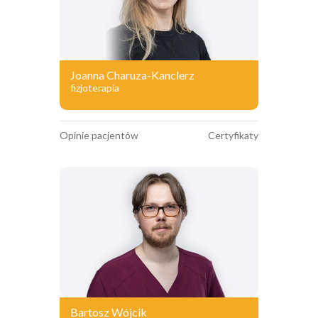
Joanna Charuza-Kanclerz
fizjoterapia
Opinie pacjentów
Certyfikaty
Bartosz Wójcik