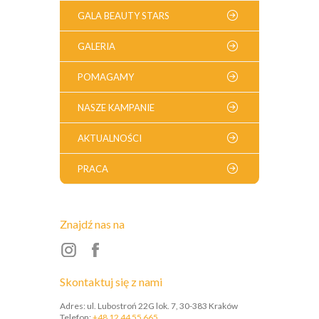
GALA BEAUTY STARS
GALERIA
POMAGAMY
NASZE KAMPANIE
AKTUALNOŚCI
PRACA
Znajdź nas na
Skontaktuj się z nami
Adres: ul. Lubostroń 22G lok. 7, 30-383 Kraków
Telefon:
+48 12 44 55 665