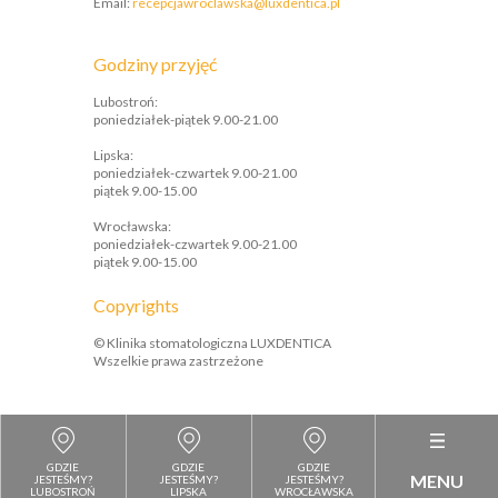
​Email:
recepcjawroclawska@luxdentica.pl
Godziny przyjęć
Lubostroń:
poniedziałek-piątek 9.00-21.00
Lipska:
poniedziałek-czwartek 9.00-21.00
piątek 9.00-15.00
Wrocławska:
poniedziałek-czwartek 9.00-21.00
piątek 9.00-15.00
Copyrights
© Klinika stomatologiczna LUXDENTICA
Wszelkie prawa zastrzeżone
GDZIE
GDZIE
GDZIE
MENU
JESTEŚMY?
JESTEŚMY?
JESTEŚMY?
LUBOSTROŃ
LIPSKA
WROCŁAWSKA