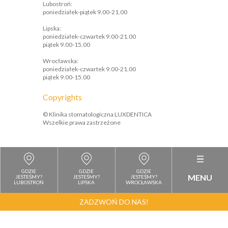
Lubostroń:
poniedziałek-piątek 9.00-21.00
Lipska:
poniedziałek-czwartek 9.00-21.00
piątek 9.00-15.00
Wrocławska:
poniedziałek-czwartek 9.00-21.00
piątek 9.00-15.00
Copyrights
© Klinika stomatologiczna LUXDENTICA
Wszelkie prawa zastrzeżone
GDZIE
GDZIE
GDZIE
MENU
JESTEŚMY?
JESTEŚMY?
JESTEŚMY?
LUBOSTROŃ
LIPSKA
WROCŁAWSKA
ZADZWOŃ DO NAS!